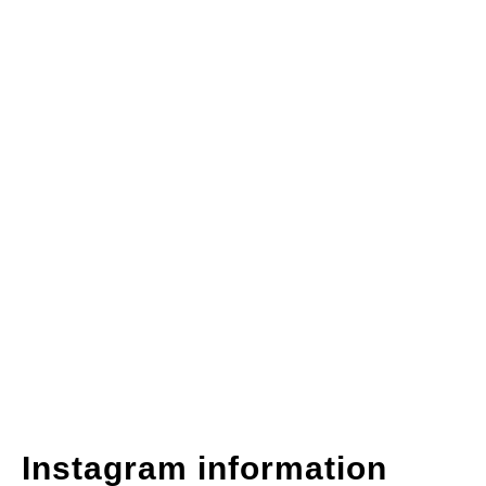
事
故
車
不
動
車
ま
で
買
取
し
ま
す。
Instagram information